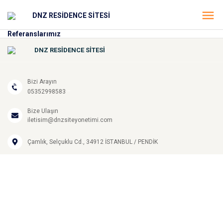
DNZ RESİDENCE SİTESİ
Referanslarımız
DNZ RESİDENCE SİTESİ
Bizi Arayın
-
05352998583
Bize Ulaşın
iletisim@dnzsiteyonetimi.com
Çamlık, Selçuklu Cd., 34912
İSTANBUL
/
PENDİK