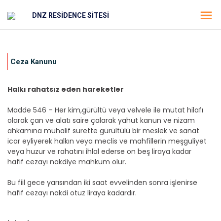
DNZ RESİDENCE SİTESİ
Ceza Kanunu
Halkı rahatsız eden hareketler
Madde 546 – Her kim,gürültü veya velvele ile mutat hilafı
olarak çan ve alatı saire çalarak yahut kanun ve nizam
ahkamına muhalif surette gürültülü bir meslek ve sanat
icar eyliyerek halkın veya meclis ve mahfillerin meşguliyet
veya huzur ve rahatını ihlal ederse on beş liraya kadar
hafif cezayı nakdiye mahkum olur.
Bu fiil gece yarısından iki saat evvelinden sonra işlenirse
hafif cezayı nakdi otuz liraya kadardır.