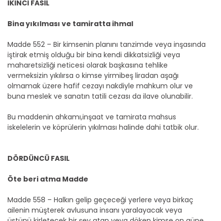
İKİNCİ FASIL
Bina yıkılması ve tamiratta ihmal
Madde 552 – Bir kimsenin planını tanzimde veya inşasında
iştirak etmiş olduğu bir bina kendi dikkatsizliği veya
maharetsizliği neticesi olarak başkasına tehlike
vermeksizin yıkılırsa o kimse yirmibeş liradan aşağı
olmamak üzere hafif cezayı nakdiyle mahkum olur ve
buna meslek ve sanatın tatili cezası da ilave olunabilir.
Bu maddenin ahkamı,inşaat ve tamirata mahsus
iskelelerin ve köprülerin yıkılması halinde dahi tatbik olur.
DÖRDÜNCÜ FASIL
Öte beri atma Madde
Madde 558 – Halkın gelip geçeceği yerlere veya birkaç
ailenin müşterek avlusuna insanı yaralayacak veya
üstünü kirletecek bir şey atan veya döken kimse on güne