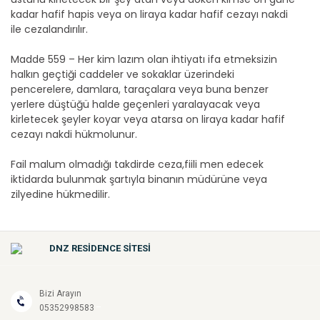
kadar hafif hapis veya on liraya kadar hafif cezayı nakdi
ile cezalandırılır.
Madde 559 – Her kim lazım olan ihtiyatı ifa etmeksizin
halkın geçtiği caddeler ve sokaklar üzerindeki
pencerelere, damlara, taraçalara veya buna benzer
yerlere düştüğü halde geçenleri yaralayacak veya
kirletecek şeyler koyar veya atarsa on liraya kadar hafif
cezayı nakdi hükmolunur.
Fail malum olmadığı takdirde ceza,fiili men edecek
iktidarda bulunmak şartıyla binanın müdürüne veya
zilyedine hükmedilir.
DNZ RESİDENCE SİTESİ
Bizi Arayın
-
05352998583