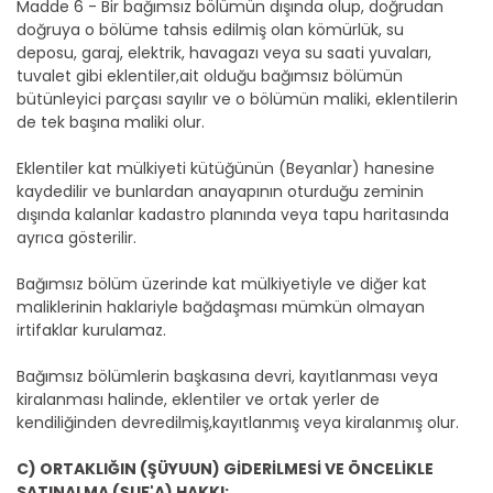
Madde 6 - Bir bağımsız bölümün dışında olup, doğrudan
doğruya o bölüme tahsis edilmiş olan kömürlük, su
deposu, garaj, elektrik, havagazı veya su saati yuvaları,
tuvalet gibi eklentiler,ait olduğu bağımsız bölümün
bütünleyici parçası sayılır ve o bölümün maliki, eklentilerin
de tek başına maliki olur.
Eklentiler kat mülkiyeti kütüğünün (Beyanlar) hanesine
kaydedilir ve bunlardan anayapının oturduğu zeminin
dışında kalanlar kadastro planında veya tapu haritasında
ayrıca gösterilir.
Bağımsız bölüm üzerinde kat mülkiyetiyle ve diğer kat
maliklerinin haklariyle bağdaşması mümkün olmayan
irtifaklar kurulamaz.
Bağımsız bölümlerin başkasına devri, kayıtlanması veya
kiralanması halinde, eklentiler ve ortak yerler de
kendiliğinden devredilmiş,kayıtlanmış veya kiralanmış olur.
C) ORTAKLIĞIN (ŞÜYUUN) GİDERİLMESİ VE ÖNCELİKLE
SATINALMA (ŞUF'A) HAKKI: