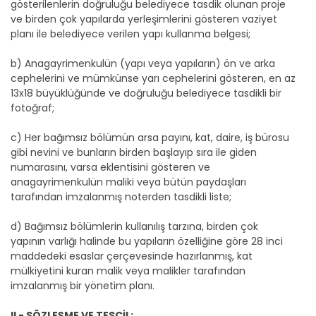
gösterilenlerin doğruluğu belediyece tasdik olunan proje
ve birden çok yapılarda yerleşimlerini gösteren vaziyet
planı ile belediyece verilen yapı kullanma belgesi;
b) Anagayrimenkulün (yapı veya yapıların) ön ve arka
cephelerini ve mümkünse yarı cephelerini gösteren, en az
13x18 büyüklüğünde ve doğruluğu belediyece tasdikli bir
fotoğraf;
c) Her bağımsız bölümün arsa payını, kat, daire, iş bürosu
gibi nevini ve bunların birden başlayıp sıra ile giden
numarasını, varsa eklentisini gösteren ve
anagayrimenkulün maliki veya bütün paydaşları
tarafından imzalanmış noterden tasdikli liste;
d) Bağımsız bölümlerin kullanılış tarzına, birden çok
yapının varlığı halinde bu yapıların özelliğine göre 28 inci
maddedeki esaslar çerçevesinde hazırlanmış, kat
mülkiyetini kuran malik veya malikler tarafından
imzalanmış bir yönetim planı.
II - SÖZLEŞME VE TESCİL: