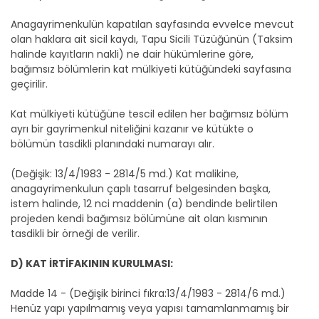
Anagayrimenkulün kapatılan sayfasında evvelce mevcut
olan haklara ait sicil kaydı, Tapu Sicili Tüzüğünün (Taksim
halinde kayıtların nakli) ne dair hükümlerine göre,
bağımsız bölümlerin kat mülkiyeti kütüğündeki sayfasına
geçirilir.
Kat mülkiyeti kütüğüne tescil edilen her bağımsız bölüm
ayrı bir gayrimenkul niteliğini kazanır ve kütükte o
bölümün tasdikli planındaki numarayı alır.
(Değişik: 13/4/1983 - 2814/5 md.) Kat malikine,
anagayrimenkulun çaplı tasarruf belgesinden başka,
istem halinde, 12 nci maddenin (a) bendinde belirtilen
projeden kendi bağımsız bölümüne ait olan kısmının
tasdikli bir örneği de verilir.
D) KAT İRTİFAKININ KURULMASI:
Madde 14 - (Değişik birinci fıkra:13/4/1983 - 2814/6 md.)
Henüz yapı yapılmamış veya yapısı tamamlanmamış bir