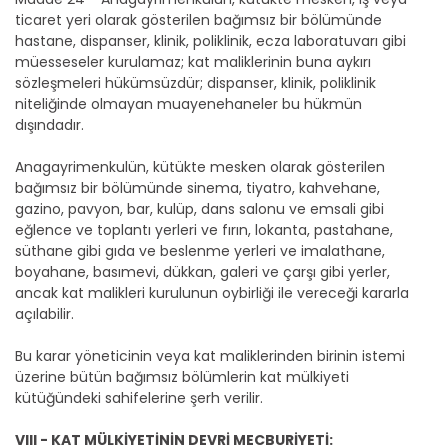
ticaret yeri olarak gösterilen bağımsız bir bölümünde
hastane, dispanser, klinik, poliklinik, ecza laboratuvarı gibi
müesseseler kurulamaz; kat maliklerinin buna aykırı
sözleşmeleri hükümsüzdür; dispanser, klinik, poliklinik
niteliğinde olmayan muayenehaneler bu hükmün
dışındadır.
Anagayrimenkulün, kütükte mesken olarak gösterilen
bağımsız bir bölümünde sinema, tiyatro, kahvehane,
gazino, pavyon, bar, kulüp, dans salonu ve emsali gibi
eğlence ve toplantı yerleri ve fırın, lokanta, pastahane,
süthane gibi gıda ve beslenme yerleri ve imalathane,
boyahane, basımevi, dükkan, galeri ve çarşı gibi yerler,
ancak kat malikleri kurulunun oybirliği ile vereceği kararla
açılabilir.
Bu karar yöneticinin veya kat maliklerinden birinin istemi
üzerine bütün bağımsız bölümlerin kat mülkiyeti
kütüğündeki sahifelerine şerh verilir.
VIII - KAT MÜLKİYETİNİN DEVRİ MECBURİYETİ: