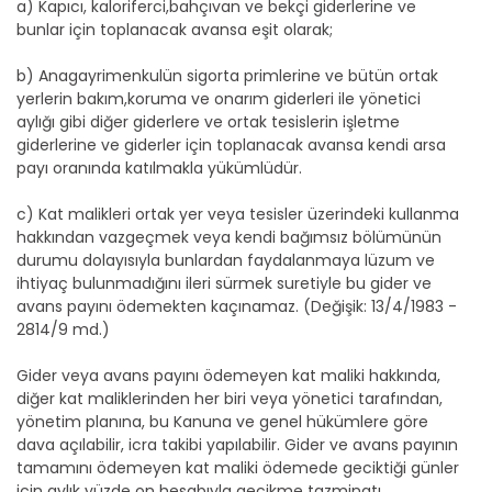
a) Kapıcı, kaloriferci,bahçıvan ve bekçi giderlerine ve
bunlar için toplanacak avansa eşit olarak;
b) Anagayrimenkulün sigorta primlerine ve bütün ortak
yerlerin bakım,koruma ve onarım giderleri ile yönetici
aylığı gibi diğer giderlere ve ortak tesislerin işletme
giderlerine ve giderler için toplanacak avansa kendi arsa
payı oranında katılmakla yükümlüdür.
c) Kat malikleri ortak yer veya tesisler üzerindeki kullanma
hakkından vazgeçmek veya kendi bağımsız bölümünün
durumu dolayısıyla bunlardan faydalanmaya lüzum ve
ihtiyaç bulunmadığını ileri sürmek suretiyle bu gider ve
avans payını ödemekten kaçınamaz. (Değişik: 13/4/1983 -
2814/9 md.)
Gider veya avans payını ödemeyen kat maliki hakkında,
diğer kat maliklerinden her biri veya yönetici tarafından,
yönetim planına, bu Kanuna ve genel hükümlere göre
dava açılabilir, icra takibi yapılabilir. Gider ve avans payının
tamamını ödemeyen kat maliki ödemede geciktiği günler
için aylık yüzde on hesabıyla gecikme tazminatı