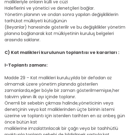
malikleriyle onların külli ve cüzi
Haleflerini ve yönetici ve denetçileri bağlar.
Yönetim planının ve ondan sonra yapılan değişikliklerin
tarihi,kat mülkiyeti kütüğünün
(Beyanlar) hanesinde gösterilir ve bu değişiklikler yönetim
planına bağlanarak kat mülkiyetinin kuruluş belgeleri
arasında saklanır.
C) Kat malikleri kurulunun toplantısı ve kararları :
I-Toplantı zamanı:
Madde 29 – Kat malikleri kurulu,yılda bir defadan az
olmamak üzere yönetim planında gösterilen
zamanlarda,eğer böyle bir zaman gösterilmemişse,her
takvim yılının ilk ayı içinde toplanır.
Önemli bir sebebin çıkması halinde,yöneticinin veya
denetçinin veya kat maliklerinden üçte birinin istemi
üzerine ve toplantı için istenilen tarihten en az onbeş gün
önce bütün kat
maliklerine imzalattırılacak bir çağrı veya bir taahhütlü
maktupla,toplantı sebebi de bildirilmek şartıyla,kat