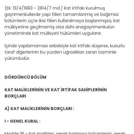
(Ek: 13/4/1983 - 2814/7 md.) Kat irtifakı kurulmuş
gayrimenkullerde yapı fiilen tamamlanmış ve bağımsız
bölümlerin üçte ikisi fiilen kullanılmaya başlanmışsa, kat
mülkiyetine geçilmemiş olsa dahi anagayrimenkulün
yönetiminde kat mülkiyeti hükümleri uygulanır.
İçinde yapılamaması sebebiyle kat irtifakı düşerse, kusurlu
taraf diğerlerinin bu yüzden uğradıkları zararı tazminle
yükümlüdür.
DÖRDÜNCÜ BÖLÜM
KAT MALİKLERİNİN VE KAT İRTİFAK SAHİPLERİNİN
BORÇLARI
A) KAT MALİKLERİNİN BORÇLARI :
I - GENEL KURAL :
Madde 18 - Kat malikleri, gerek bağımsız bölümlerini, gerek