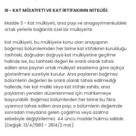
III - KAT MÜLKİYETİ VE KAT İRTİFAKININ NİTELİĞİ:
Madde 3 - Kat mülkiyeti, arsa payı ve anagayrimenkuldeki
ortak yerlerle bağlantılı özel bir mülkiyettir.
Kat mülkiyeti, bu mülkiyete konu olan anayapının
bağımsız bölümlerinden her birine kat irtifakının kurulduğu
tarihteki, doğrudan doğruya kat mülkiyetine geçilme
halinde ise, bu tarihteki değeri ile oranlı olarak tahsis
edilen arsa payının ortak mülkiyet esaslarına göre açıkça
gösterilmesi suretiyle kurulur. Arsa paylarının bağımsız
bölümlerin değerleri ile oranlı olarak tahsis edilmediği
hallerde, her kat maliki veya kat irtifakı sahibi, arsa
paylarının yeniden düzenlenmesi için mahkemeye
başvurabilir. Bağımsız bölümlerden her birine bu fıkra
uyarınca tahsis edilen arsa payı, o bölümlerin değerinde
sonradan meydana gelen çoğalma veya azalma
sebebiyle değiştirilemez. 44 üncü madde hükmü saklıdır.
(Değişik: 13/4/1983 - 2814/2 md.)