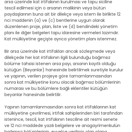
arsa üzerinde kat irtifakının kurulması ve tapu siciline
tescil edilmesi için o arsanın malikinin veya bütün
paydaşlarının buna ait bir dilekçe veya istem ile birlikte 12
nci maddenin (a) ve (c) bentlerine uygun olarak
düzenlenen proje, plan, liste ve (d) bendindeki yönetim
planı ile diğer belgeleri tapu idaresine vermeleri lazımdır.
Kat mülkiyetine geçişte ayrıca yönetim planı istenmez.
Bir arsa üzerinde kat irtifakları ancak sözleşmede veya
dilekçede her kat irtifakının ilgili bulunduğu bağımsız
bölüme tahsisi istenen arsa payı, arsanın kayıtlı olduğu
kütüğün (Beyanlar) hanesinde belirtilmek suretiyle kurulur
ve yapının, verilen projeye göre tamamlanmasından
sonra kat mülkiyetine konu olacak bağımsız bölümlerinin
numarası ve bu bölümlere bağlı eklentiler kütüğün
beyanlar hanesinde belirtilir.
Yapının tamamlanmasından sonra kat irtifaklarının kat
mülkiyetine çevrilmesi, irtifak sahiplerinden biri tarafından
istenince, tescil, kat irtifakının tesciline ait resmi senete
ve 12 nci maddede yazılı belgelere ve anagayrimenkulün
bağımsız bölümlerinin, evvelce verilmiş olan plana