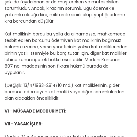
şekilde faydalananlar da müştereken ve müteselsilen
sorumludur. Ancak, kiracının sorumluluğu ödemekle
yükümlü olduğu kira, miktarı ile sınırlı olup, yaptığı ödeme
kira borcundan düşülür.
Kat malikinin borcu bu yolla da alınamazsa, mahkemece
tesbit edilen borcunu ödemiyen kat malikinin bağımsız
bölümü üzerine, varsa yöneticinin yoksa kat maliklerinden
birinin yazılı istemiyle bu borç tutarı için, diğer kat malikleri
lehine kanuni ipotek hakkı tescil edilir. Medeni Kanunun
807 nci maddesinin son fıkrası hükmü burada da
uygulanır.
(Değişik: 13/4/1983-2814/10 md.) Kat maliklerinin, gider
borcunu ödemeyen kat maliki veya diğer sorumlulardan
olan alacakları önceliklidir.
VI - MÜSAADE MECBURİYETİ:
VII - YASAK İŞLER:
Madde 24 - Anagayrimenkulün, kütükte mesken, iş veya