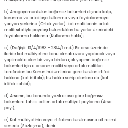
b) Anagayrimenkulün bağımsız bölümleri dışında kalıp,
korunma ve ortaklaşa kullanma veya faydalanmaya
yarıyan yerlerine (Ortak yerler); kat maliklerinin ortak
malik sıfatiyle paydaşı bulundukları bu yerler üzerindeki
faydalanma haklarına (Kullanma hakkı);
c) (Değişik: 13/4/1983 - 2814/1 md.) Bir arsa üzerinde
ileride kat mülkiyetine konu olmak üzere yapılacak veya
yapılmakta olan bir veya birden çok yapının bağımsız
bölümleri için o arsanın maliki veya ortak malikleri
tarafından bu Kanun hükümlerine göre kurulan irtifak
hakkına (kat irtifakı); bu hakka sahip olanlara da (kat
irtifak sahibi);
d) Arsanın, bu kanunda yazılı esasa göre bağımsız
bölümlere tahsis edilen ortak mülkiyet paylarına (Arsa
payı);
e) Kat mülkiyetinin veya irtifakının kurulmasına ait resmi
senede (Sözleşme); denir.