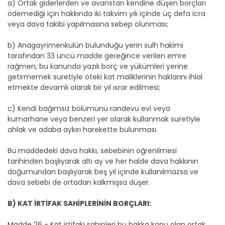
a) Ortak giderlerden ve avanstan kendine düşen borçları
ödemediği için hakkında iki takvim yılı içinde üç defa icra
veya dava takibi yapılmasına sebep olunması;
b) Anagayrimenkulün bulunduğu yerin sulh hakimi
tarafından 33 üncü madde gereğince verilen emre
rağmen, bu kanunda yazılı borç ve yükümleri yerine
getirmemek suretiyle öteki kat maliklerinin haklarını ihlal
etmekte devamlı olarak bir yıl ısrar edilmesi;
c) Kendi bağımsız bölümünü randevu evi veya
kumarhane veya benzeri yer olarak kullanmak suretiyle
ahlak ve adaba aykırı harekette bulunması.
Bu maddedeki dava hakkı, sebebinin öğrenilmesi
tarihinden başlıyarak altı ay ve her halde dava hakkının
doğumundan başlıyarak beş yıl içinde kullanılmazsa ve
dava sebebi de ortadan kalkmışsa düşer.
B) KAT İRTİFAK SAHİPLERİNİN BORÇLARI:
Madde 26 - Kat irtifakı sahipleri bu hakka konu olan ortak