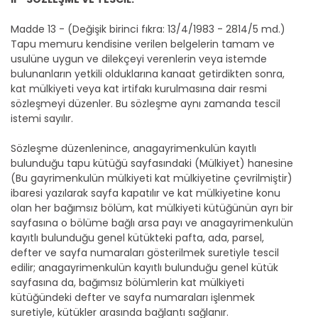
Madde 13 - (Değişik birinci fıkra: 13/4/1983 - 2814/5 md.)
Tapu memuru kendisine verilen belgelerin tamam ve
usulüne uygun ve dilekçeyi verenlerin veya istemde
bulunanların yetkili olduklarına kanaat getirdikten sonra,
kat mülkiyeti veya kat irtifakı kurulmasına dair resmi
sözleşmeyi düzenler. Bu sözleşme aynı zamanda tescil
istemi sayılır.
Sözleşme düzenlenince, anagayrimenkulün kayıtlı
bulunduğu tapu kütüğü sayfasındaki (Mülkiyet) hanesine
(Bu gayrimenkulün mülkiyeti kat mülkiyetine çevrilmiştir)
ibaresi yazılarak sayfa kapatılır ve kat mülkiyetine konu
olan her bağımsız bölüm, kat mülkiyeti kütüğünün ayrı bir
sayfasına o bölüme bağlı arsa payı ve anagayrimenkulün
kayıtlı bulunduğu genel kütükteki pafta, ada, parsel,
defter ve sayfa numaraları gösterilmek suretiyle tescil
edilir; anagayrimenkulün kayıtlı bulunduğu genel kütük
sayfasına da, bağımsız bölümlerin kat mülkiyeti
kütüğündeki defter ve sayfa numaraları işlenmek
suretiyle, kütükler arasında bağlantı sağlanır.