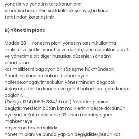
yönetilir ve yönetim tarzı,kanunların
emredici hükümleri saklı kalmak şartıyla,bu kurul
tarafından kararlaştırılır.
B) Yönetim planı:
Madde 28 – Yönetim planı yönetim tarzını,kullanma
maksat ve şeklini yönetici ve denetçilerin alacakları ücreti
ve yönetime ait diğer hususları düzenler.Yönetim
planı,bütün
kat maliklerini bağlayan bir sözleşme hükmündedir.
Yönetim planında hüküm bulunmayan
hallerde,anagayrimenkulün yönetiminden doğacak
Anlaşmazlıklar bu kanuna ve genel hükümlere göre karara
bağlanır.
(Değişik:13/4/1983-2814/11 md.) Yönetim planının
değiştirilmesi için bütün kat maliklerinin beşte dördünün
oyu şarttır.Kat maliklerinin 33 üncü maddeye göre
mahkemeye
başvurma hakları saklıdır.
Yönetim planı ve bunda yapılan değişiklikler,bütün kat