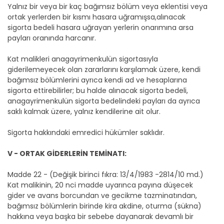
Yalnız bir veya bir kaç bağımsız bölüm veya eklentisi veya
ortak yerlerden bir kısmı hasara uğramışsa,alınacak
sigorta bedeli hasara uğrayan yerlerin onarımına arsa
payları oranında harcanır.
Kat malikleri anagayrimenkulün sigortasıyla
giderilemeyecek olan zararlarını karşılamak üzere, kendi
bağımsız bölümlerini ayrıca kendi ad ve hesaplarına
sigorta ettirebilirler; bu halde alınacak sigorta bedeli,
anagayrimenkulün sigorta bedelindeki payları da ayrıca
saklı kalmak üzere, yalnız kendilerine ait olur.
Sigorta hakkındaki emredici hükümler saklıdır.
V - ORTAK GİDERLERİN TEMİNATI:
Madde 22 - (Değişik birinci fıkra: 13/4/1983 -2814/10 md.)
Kat malikinin, 20 nci madde uyarınca payına düşecek
gider ve avans borcundan ve gecikme tazminatından,
bağımsız bölümlerin birinde kira akdine, oturma (sükna)
hakkına veya başka bir sebebe dayanarak devamlı bir