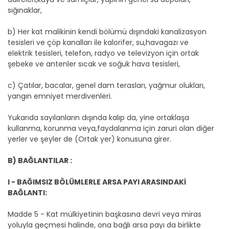
sığınaklar,
b) Her kat malikinin kendi bölümü dışındaki kanalizasyon
tesisleri ve çöp kanalları ile kalorifer, su,havagazı ve
elektrik tesisleri, telefon, radyo ve televizyon için ortak
şebeke ve antenler sıcak ve soğuk hava tesisleri,
c) Çatılar, bacalar, genel dam terasları, yağmur olukları,
yangın emniyet merdivenleri.
Yukarıda sayılanların dışında kalıp da, yine ortaklaşa
kullanma, korunma veya,faydalanma için zaruri olan diğer
yerler ve şeyler de (Ortak yer) konusuna girer.
B) BAĞLANTILAR :
I - BAĞIMSIZ BÖLÜMLERLE ARSA PAYI ARASINDAKİ
BAĞLANTI:
Madde 5 - Kat mülkiyetinin başkasına devri veya miras
yoluyla geçmesi halinde, ona bağlı arsa payı da birlikte