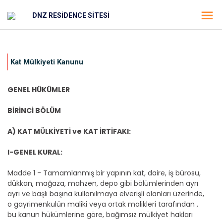
DNZ RESİDENCE SİTESİ
Kat Mülkiyeti Kanunu
GENEL HÜKÜMLER
BİRİNCİ BÖLÜM
A) KAT MÜLKİYETİ ve KAT İRTİFAKI:
I-GENEL KURAL:
Madde 1 - Tamamlanmış bir yapının kat, daire, iş bürosu,
dükkan, mağaza, mahzen, depo gibi bölümlerinden ayrı
ayrı ve başlı başına kullanılmaya elverişli olanları üzerinde,
o gayrimenkulün maliki veya ortak malikleri tarafından ,
bu kanun hükümlerine göre, bağımsız mülkiyet hakları