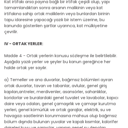
Kat irtifakı arsa payına bağlı bir irtifak çeşidi olup, yapı
tamamlandıktan sonra arsanın malikinin veya kat
irtifakına sahip ortak maliklerin veya bunlardan birinin
tapu idaresine yapacağı yazılı bir istem üzerine, bu
kanunda gösterilen şartlar uyarınca, kat mülkiyetine
çevrilir.
IV - ORTAK YERLER:
Madde 4 - Ortak yerlerin konusu sözleşme ile belirtilebilir.
Aşağıda yazılı yerler ve şeyler bu kanun gereğince her
halde ortak yer sayılır.
a) Temeller ve ana duvarlar, bağımsız bölümleri ayıran
ortak duvarlar, tavan ve tabanlar, avlular, genel giriş
kapıları,antreler, merdivenler, asansörler, sahanlıklar,
koridorlar ve buralardaki genel tuvalet ve lavabolar, kapıcı
daire veya odaları, genel çamaşırlık ve çamaşır kurutma
yerleri, genel kömürlük ve ortak garajlar, elektrik, su ve
havagazı saatlerinin korunmasına mahsus olup bağımsız
bölum dışında bulunan yuvalar ve kapalı kısımlar, kalorifer
daireleri,kuyu ve sarnıçlar, yapının genel su depoları,