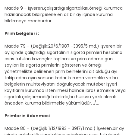
Madde 9 – İşveren,çalıştırdığı sigortalıları,örneği kurumca
hazırlanacak bildirgelerle en az bir ay içinde kuruma
bildirmeye mecburdur.
Prim belgeleri :
Madde 79 – (Değişik:20/6/1987 -3395/5 md.) İşveren bir
ay içinde çalıştırdığı sigortalının sigorta primleri hesabına
esas tutulan kazançlar toplamı ve prim ödeme gün
sayıları ile sigorta primlerini gösteren ve örneği
yönetmelikte belirlenen prim belhelerini ait olduğu ayı
takip eden ayın sonuna kadar kuruma vermekle ve bu
belgelerin muhteviyatını doğrulayacak muteber işyeri
kayıtlarını kurumca istenilmesi halinde ibraz etmekle veya
sigortalı çalıştırmadığı takdirde,bu hususu yazılı olarak
önceden kuruma bildirmekle yükümlüdür. ./...
Primlerin ödenmesi
Madde 80 – (Değişik 1/12/1993 – 3917/1 md.) İşveren,bir ay
içinde çalıştırdığı sigortalıların primlerine esas tutulacak