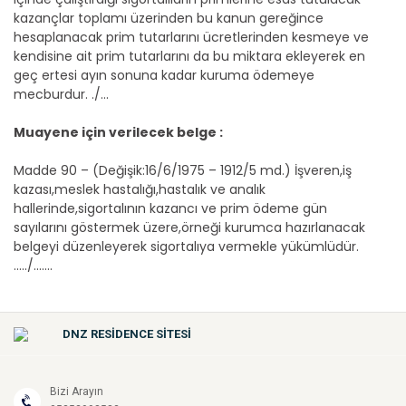
kazançlar toplamı üzerinden bu kanun gereğince
hesaplanacak prim tutarlarını ücretlerinden kesmeye ve
kendisine ait prim tutarlarını da bu miktara ekleyerek en
geç ertesi ayın sonuna kadar kuruma ödemeye
mecburdur. ./...
Muayene için verilecek belge :
Madde 90 – (Değişik:16/6/1975 – 1912/5 md.) İşveren,iş
kazası,meslek hastalığı,hastalık ve analık
hallerinde,sigortalının kazancı ve prim ödeme gün
sayılarını göstermek üzere,örneği kurumca hazırlanacak
belgeyi düzenleyerek sigortalıya vermekle yükümlüdür.
...../.......
DNZ RESİDENCE SİTESİ
Bizi Arayın