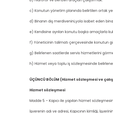
b) Hidrofor ve benzeri araçları çalıştırmak.
c) Konutun yönetim planında belirtilen ortak yerl
d) Binanın dış merdivenini,yola isabet eden bi
e) Kendisine ayrılan konutu başka amaçlarla ku
f) Yöneticinin talimatı çerçevesinde konutun gü
g) Belirlenen saatlerde servis hizmetlerini gör
h) Hizmet veya toplu iş sözleşmesinde belirlene
ÜÇÜNCÜ BÖLÜM (Hizmet sözleşmesi ve çalış
Hizmet sözleşmesi
Madde 5 – Kapıcı ile yapılan hizmet sözleşmesi
İşverenin adı ve adresi, Kapıcının kimliği, İşyeri