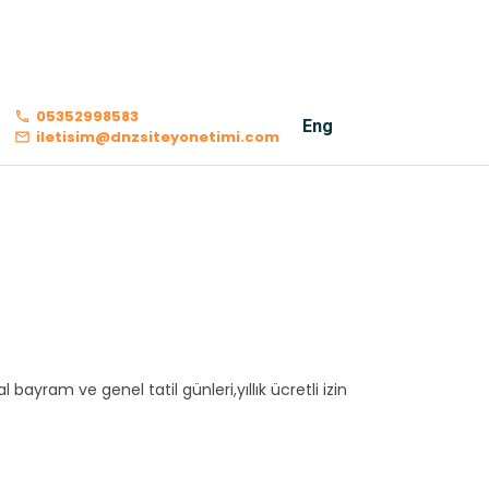
05352998583
Eng
iletisim@dnzsiteyonetimi.com
bayram ve genel tatil günleri,yıllık ücretli izin