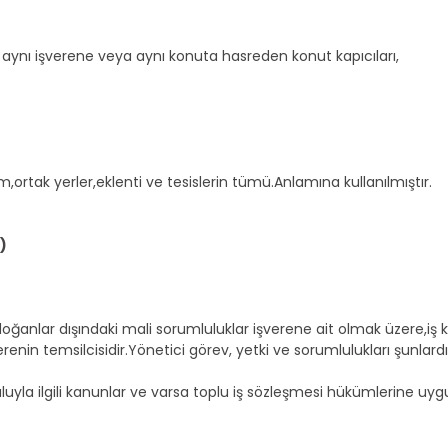
ını aynı işverene veya aynı konuta hasreden konut kapıcıları,
üm,ortak yerler,eklenti ve tesislerin tümü.Anlamına kullanılmıştır.
)
doğanlar dışındaki mali sorumluluklar işverene ait olmak üzere,i
nin temsilcisidir.Yönetici görev, yetki ve sorumlulukları şunlardı
şuluyla ilgili kanunlar ve varsa toplu iş sözleşmesi hükümlerine 