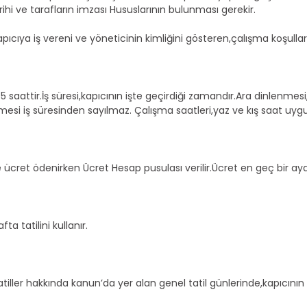
hi ve tarafların imzası Hususlarının bulunması gerekir.
ıya iş vereni ve yöneticinin kimliğini gösteren,çalışma koşullarını
 saattir.İş süresi,kapıcının işte geçirdiği zamandır.Ara dinlenmesi,
i iş süresinden sayılmaz. Çalışma saatleri,yaz ve kış saat uygulam
cret ödenirken Ücret Hesap pusulası verilir.Ücret en geç bir ayd
 tatilini kullanır.
ller hakkında kanun’da yer alan genel tatil günlerinde,kapıcının ç