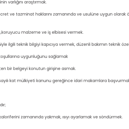
inin varlığını araştırmak.
cret ve tazminat haklarını zamanında ve usulüne uygun olarak 
reç,koruyucu malzeme ve iş elbisesi vermek.
iyle ilgili teknik bilgiyi kapıcıya vermek, düzenli bakımın teknik ö
a koşullarına uygunluğunu sağlamak
irten bir belgeyi konutun girişine asmak.
 sayılı kat mülkiyeti kanunu gereğince idari makamlara başvurma
ır;
kaloriferini zamanında yakmak, ısıyı ayarlamak ve söndürmek.