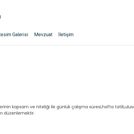
l
esim Galerisi
Mevzuat
İletişim
in kapsam ve niteliği ile günlük çalışma süresi,hafta tatili,ulusal 
arı düzenlemektir.