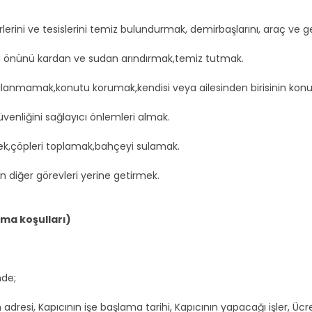
erini ve tesislerini temiz bulundurmak, demirbaşlarını, araç ve ge
na önünü kardan ve sudan arındırmak,temiz tutmak.
llanmamak,konutu korumak,kendisi veya ailesinden birisinin kon
venliğini sağlayıcı önlemleri almak.
mek,çöpleri toplamak,bahçeyi sulamak.
n diğer görevleri yerine getirmek.
ma koşulları)
nde;
nin adresi, Kapıcının işe başlama tarihi, Kapıcının yapacağı işler, Ü